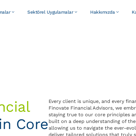
malar
Sektörel Uygulamalar
Hakkımızda
K
ncial
Every client is unique, and every finan
Finovate Financial Advisors, we embra
staying true to our core principles a
in Core
built on a deep understanding of thes
allowing us to navigate the ever-evo
deliver tailored solutions that truly 