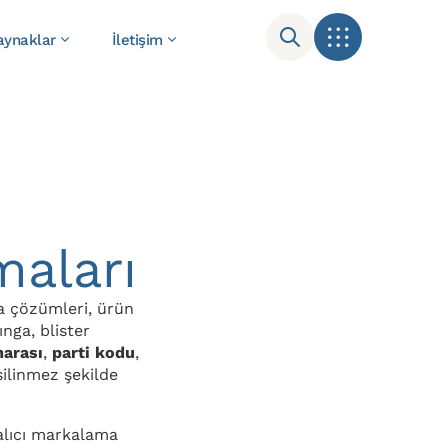
aynaklar
İletişim
maları
a çözümleri, ürün
ınga, blister
marası
,
parti kodu
,
 silinmez şekilde
kalıcı markalama