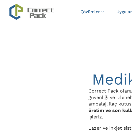
Çözümler
Uygula
Medik
ChatGPT:
Correct Pack olara
güvenliği ve izleneb
ambalaj, ilaç kutu
üretim ve son kull
işleriz.
Lazer ve inkjet sis