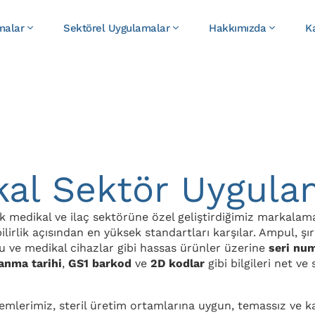
malar
Sektörel Uygulamalar
Hakkımızda
K
al Sektör Uygula
k medikal ve ilaç sektörüne özel geliştirdiğimiz markalam
ilirlik açısından en yüksek standartları karşılar. Ampul, şır
su ve medikal cihazlar gibi hassas ürünler üzerine
seri nu
anma tarihi
,
GS1 barkod
ve
2D kodlar
gibi bilgileri net ve
temlerimiz, steril üretim ortamlarına uygun, temassız ve 