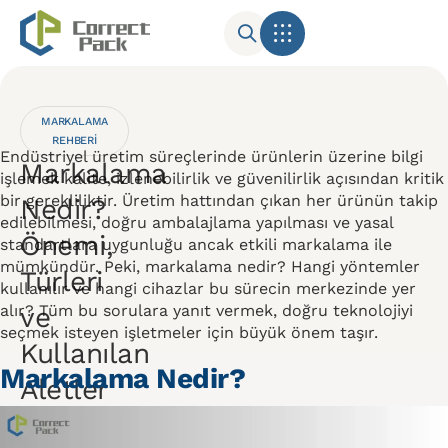
Sektörel Uygulamalar
MARKALAMA
REHBERI
Endüstriyel üretim süreçlerinde ürünlerin üzerine bilgi
Markalama
işlemek kalite, izlenebilirlik ve güvenilirlik açısından kritik
bir gerekliliktir. Üretim hattından çıkan her ürünün takip
Nedir?
edilebilmesi, doğru ambalajlama yapılması ve yasal
Önemi,
standartlara uygunluğu ancak etkili markalama ile
mümkündür. Peki, markalama nedir? Hangi yöntemler
Türleri
kullanılır ve hangi cihazlar bu sürecin merkezinde yer
alır? Tüm bu sorulara yanıt vermek, doğru teknolojiyi
ve
seçmek isteyen işletmeler için büyük önem taşır.
Kullanılan
Markalama Nedir?
Aletler