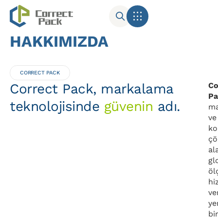
HAKKIMIZDA
Sektörel Uygulamalar
CORRECT PACK
Correct Pack, markalama
Co
Pa
teknolojisinde
güvenin
adı.
ma
ve
ko
çö
al
gl
öl
hi
ve
ye
bi