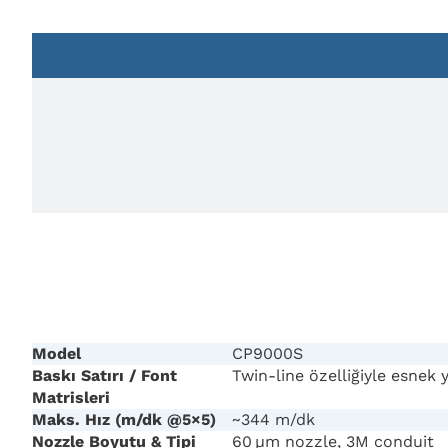
Model
CP9000S
Baskı Satırı / Font
Twin-line özelliğiyle esnek
Matrisleri
Maks. Hız (m/dk @5×5)
~344 m/dk
Nozzle Boyutu & Tipi
60 µm nozzle, 3M conduit