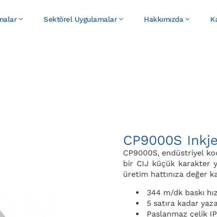
malar
Sektörel Uygulamalar
Hakkımızda
K
CP9000S Inkje
CP9000S, endüstriyel ko
bir CIJ küçük karakter y
üretim hattınıza değer ka
344 m/dk baskı hız
5 satıra kadar yaz
Paslanmaz çelik I