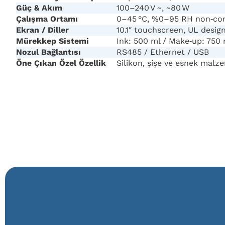
Güç & Akım
100–240 V ~, ~80 W
Çalışma Ortamı
0–45 °C, %0–95 RH non‑co
Ekran / Diller
10.1″ touchscreen, UL desig
Mürekkep Sistemi
Ink: 500 ml / Make‑up: 750 
Nozul Bağlantısı
RS485 / Ethernet / USB
Öne Çıkan Özel Özellik
Silikon, şişe ve esnek malz