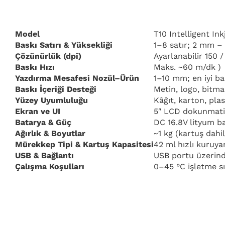
Özellikleri
Model
T10 Intelligent In
Baskı Satırı & Yüksekliği
1–8 satır; 2 mm – 
Çözünürlük (dpi)
Ayarlanabilir 150 
Baskı Hızı
Maks. ~60 m/dk )
Yazdırma Mesafesi Nozül–Ürün
1–10 mm; en iyi ba
Baskı İçeriği Desteği
Metin, logo, bitm
Yüzey Uyumluluğu
Kâğıt, karton, pla
Ekran ve UI
5″ LCD dokunmatik
Batarya & Güç
DC 16.8V lityum b
Ağırlık & Boyutlar
~1 kg (kartuş dah
Mürekkep Tipi & Kartuş Kapasitesi
42 ml hızlı kuruyan
USB & Bağlantı
USB portu üzerin
Çalışma Koşulları
0–45 °C işletme s