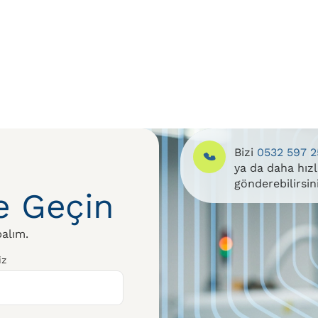
Bizi
0532 597 2
ya da daha hız
gönderebilirsin
me Geçin
alım.
iz