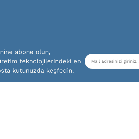
enine abone olun,
retim teknolojilerindeki en
osta kutunuzda keşfedin.