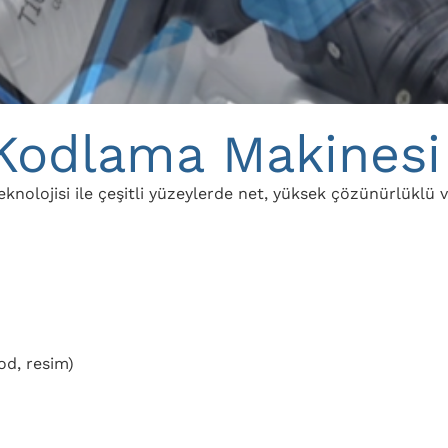
t Kodlama Makinesi
5 teknolojisi ile çeşitli yüzeylerde net, yüksek çözünürlüklü
kod, resim)