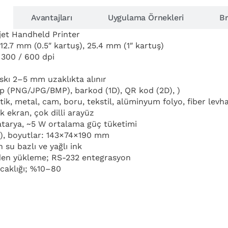
Avantajları
Uygulama Örnekleri
Br
kjet Handheld Printer
12.7 mm (0.5ʺ kartuş), 25.4 mm (1ʺ kartuş)
/ 300 / 600 dpi
skı 2–5 mm uzaklıkta alınır
ap (PNG/JPG/BMP), barkod (1D), QR kod (2D), )
stik, metal, cam, boru, tekstil, alüminyum folyo, fiber levh
 ekran, çok dilli arayüz
atarya, ~5 W ortalama güç tüketimi
il), boyutlar: 143×74×190 mm
 su bazlı ve yağlı ink
den yükleme; RS-232 entegrasyon
ıcaklığı; %10–80