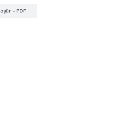
oşür - PDF
a